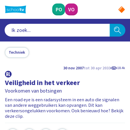
Ga
naar
PO
VO
hoofdinhoud
Techniek
30 nov 2007
tot 30 apr 2033
18.4k
Veiligheid in het verkeer
Voorkomen van botsingen
Een road eye is een radarsysteem in een auto die signalen
van andere weggebruikers kan opvangen. Dit kan
verkeersongelukken voorkomen. Ook benieuwd hoe? Bekijk
deze clip.