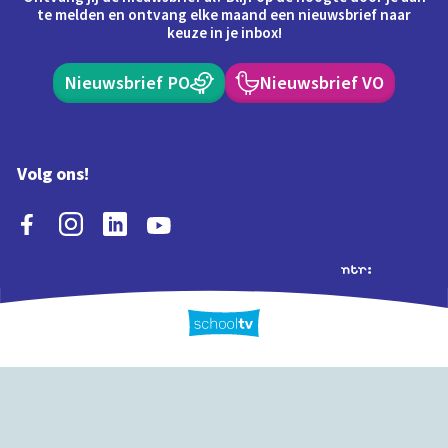
te melden en ontvang elke maand een nieuwsbrief naar
keuze in je inbox!
Nieuwsbrief PO
Nieuwsbrief VO
Volg ons!
Extra's
Schooltv biedt meer
Quiz
Schoolplaat
Tijd
dan video's! Ontdek