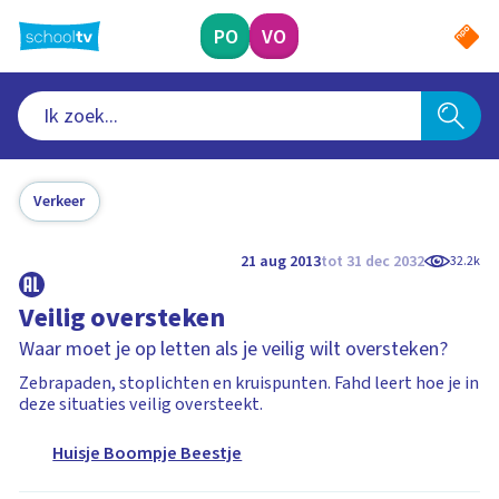
Ga
naar
PO
VO
hoofdinhoud
Verkeer
21 aug 2013
tot 31 dec 2032
32.2k
Veilig oversteken
Waar moet je op letten als je veilig wilt oversteken?
Zebrapaden, stoplichten en kruispunten. Fahd leert hoe je in
deze situaties veilig oversteekt.
Huisje Boompje Beestje