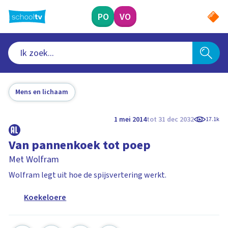
Ga
naar
PO
VO
hoofdinhoud
Mens en lichaam
1 mei 2014
tot 31 dec 2032
17.1k
Van pannenkoek tot poep
Met Wolfram
Wolfram legt uit hoe de spijsvertering werkt.
Koekeloere