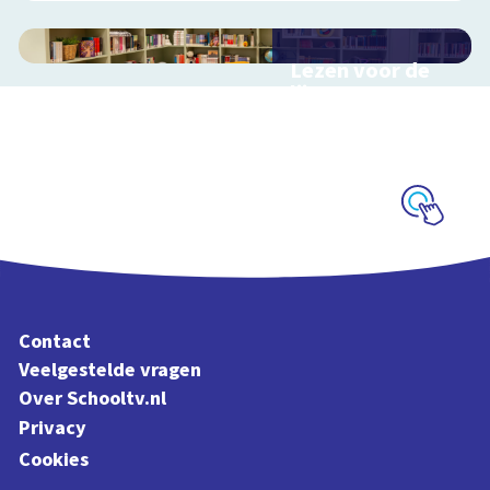
Lezen voor de
lijst
Hulp bij het
uitzoeken van een
boek voor de leeslijst
Schoolplaat
Contact
Veelgestelde vragen
Over Schooltv.nl
Privacy
Cookies