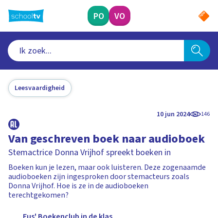
Ga
naar
PO
VO
hoofdinhoud
Leesvaardigheid
10 jun 2024
146
Van geschreven boek naar audioboek
Stemactrice Donna Vrijhof spreekt boeken in
Boeken kun je lezen, maar ook luisteren. Deze zogenaamde
audioboeken zijn ingesproken door stemacteurs zoals
Donna Vrijhof. Hoe is ze in de audioboeken
terechtgekomen?
Eus' Boekenclub in de klas