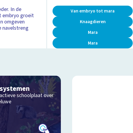
der. In de
Van embryo tot mara
t embryo groeit
zijn omgeven
Knaagdieren
e navelstreng
Mara
Mara
osystemen
actieve schoolplaat over
eluwe