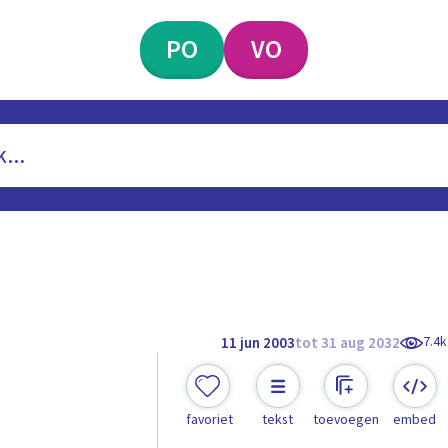
PO
VO
7.4k
11 jun 2003
tot 31 aug 2032
favoriet
tekst
toevoegen
embed