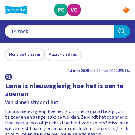
Ga
naar
PO
VO
hoofdinhoud
Mens en lichaam
Muziek en dans
13 mei 2025
tot 13 mei 2032
561
Luna is nieuwsgierig hoe het is om te
zoenen
Van binnen stroomt het
Luna is nieuwsgierig hoe het is om met iemand te zijn, om
te zoenen en aangeraakt te worden. Ze vindt het spannend.
Hoe weet je nou of je echt klaar bent voor zoiets? Misschien
wil ze eerst haar eigen lichaam ontdekken. Luna vraagt zich
af of zij de enige is die hier nieuwsgierig naar is.