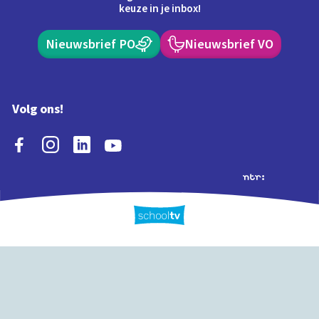
keuze in je inbox!
Nieuwsbrief PO
Nieuwsbrief VO
Volg ons!
Extra's
Schooltv biedt meer
Quiz
Schoolplaat
Tijd
dan video's! Ontdek
onze extra inhoud: