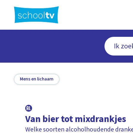
Ga
naar
hoofdinhoud
Mens en lichaam
Van bier tot mixdrankjes
Welke soorten alcoholhoudende dranken