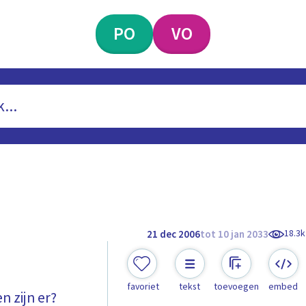
PO
VO
18.3k
21 dec 2006
tot 10 jan 2033
favoriet
tekst
toevoegen
embed
 zijn er?