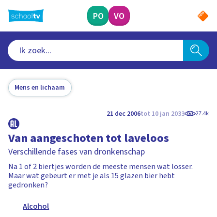
Ga
naar
PO
VO
hoofdinhoud
Mens en lichaam
21 dec 2006
tot 10 jan 2033
27.4k
Van aangeschoten tot laveloos
Verschillende fases van dronkenschap
Na 1 of 2 biertjes worden de meeste mensen wat losser.
Maar wat gebeurt er met je als 15 glazen bier hebt
gedronken?
Alcohol