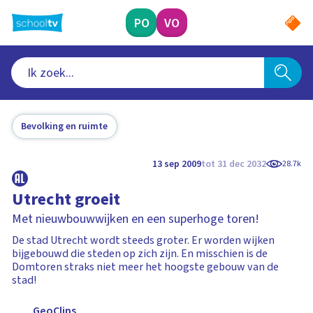
Ga
naar
PO
VO
hoofdinhoud
Bevolking en ruimte
13 sep 2009
tot 31 dec 2032
28.7k
Utrecht groeit
Met nieuwbouwwijken en een superhoge toren!
De stad Utrecht wordt steeds groter. Er worden wijken
bijgebouwd die steden op zich zijn. En misschien is de
Domtoren straks niet meer het hoogste gebouw van de
stad!
GeoClips