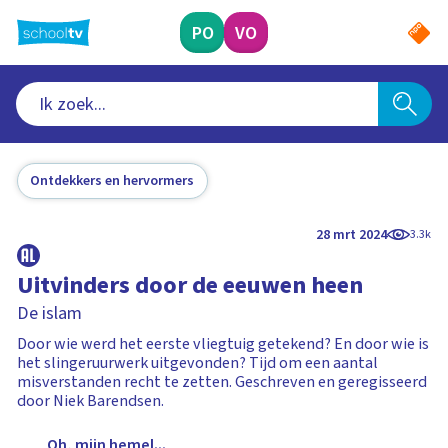
Ga
naar
PO
VO
hoofdinhoud
Ontdekkers en hervormers
28 mrt 2024
3.3k
Uitvinders door de eeuwen heen
De islam
Door wie werd het eerste vliegtuig getekend? En door wie is
het slingeruurwerk uitgevonden? Tijd om een aantal
misverstanden recht te zetten. Geschreven en geregisseerd
door Niek Barendsen.
Oh, mijn hemel...