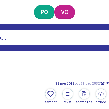
PO
VO
2k
31 mei 2011
tot 31 dec 2032
favoriet
tekst
toevoegen
embed