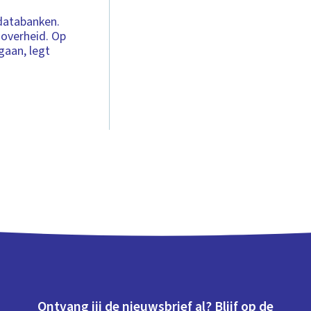
 databanken.
overheid. Op
gaan, legt
Ontvang jij de nieuwsbrief al? Blijf op de