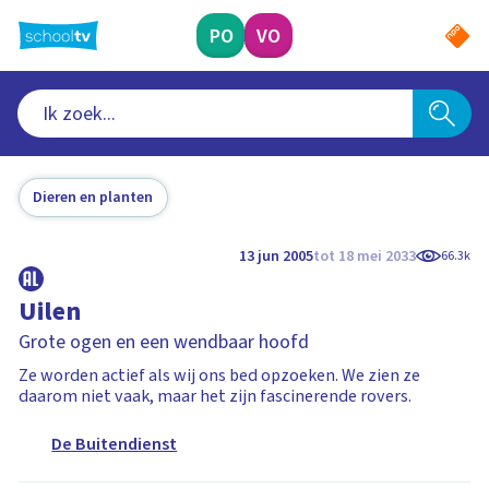
Ga
naar
PO
VO
hoofdinhoud
Dieren en planten
13 jun 2005
tot 18 mei 2033
66.3k
Uilen
Grote ogen en een wendbaar hoofd
Ze worden actief als wij ons bed opzoeken. We zien ze
daarom niet vaak, maar het zijn fascinerende rovers.
De Buitendienst