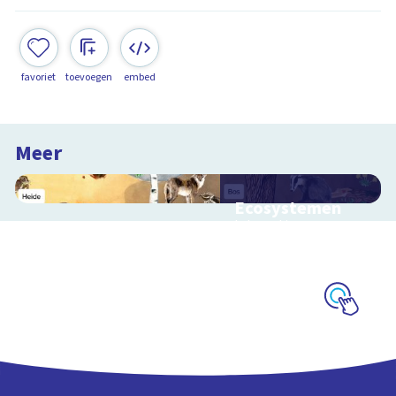
favoriet
toevoegen
embed
Meer
Ecosystemen
Interactieve
schoolplaat over de
Veluwe
Schoolplaat