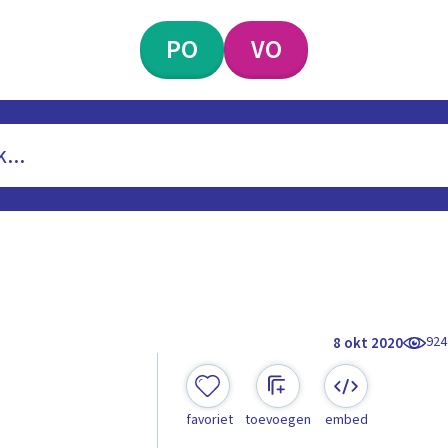
PO
VO
924
8 okt 2020
favoriet
toevoegen
embed