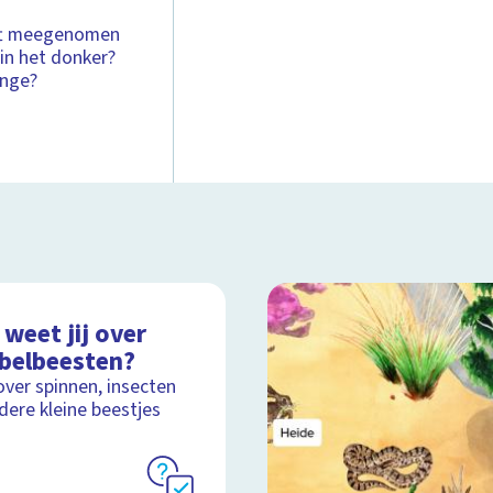
eeft meegenomen
in het donker?
enge?
weet jij over
ebelbeesten?
over spinnen, insecten
dere kleine beestjes