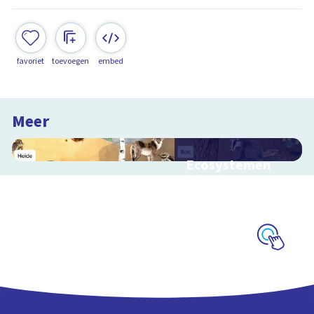
favoriet
toevoegen
embed
Meer
Ecosystemen
Interactieve
schoolplaat over de
Veluwe
Schoolplaat