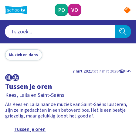
Ga
naar
PO
VO
hoofdinhoud
Muziek en dans
7 mrt 2021
tot 7 mrt 2028
945
Tussen je oren
Kees, Laila en Saint-Saëns
Als Kees en Laila naar de muziek van Saint-Saëns luisteren,
zijn ze in gedachten in een betoverd bos. Het is een beetje
griezelig, maar gelukkig loopt het goed af.
Tussen je oren