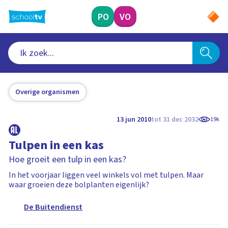
Ga
naar
PO
VO
hoofdinhoud
Overige organismen
13 jun 2010
tot 31 dec 2032
19k
Tulpen in een kas
Hoe groeit een tulp in een kas?
In het voorjaar liggen veel winkels vol met tulpen. Maar
waar groeien deze bolplanten eigenlijk?
De Buitendienst