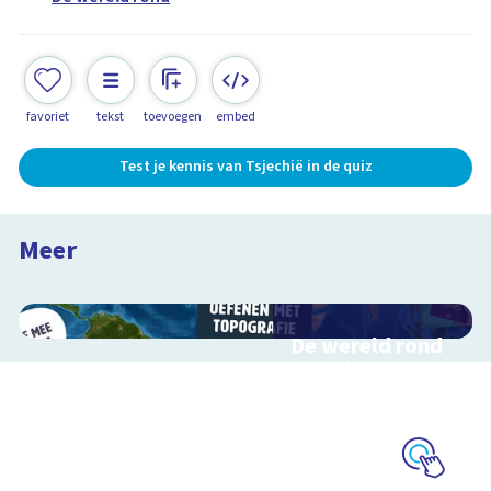
favoriet
tekst
toevoegen
embed
Test je kennis van Tsjechië in de quiz
Slowakije
De wereld rond
Meer
4:25
De wereld rond
Interactieve
schoolplaat over
landen en topografie