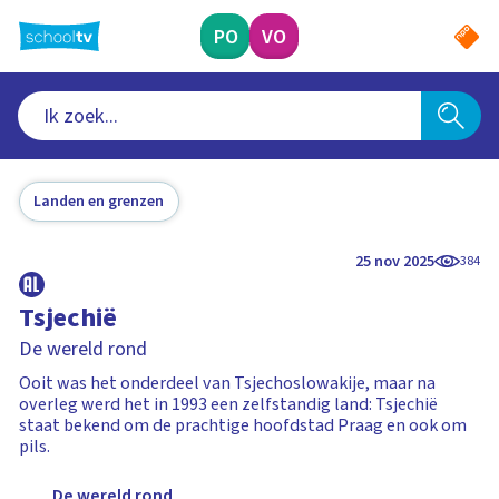
Ga
naar
PO
VO
hoofdinhoud
Landen en grenzen
25 nov 2025
384
Tsjechië
De wereld rond
Ooit was het onderdeel van Tsjechoslowakije, maar na
overleg werd het in 1993 een zelfstandig land: Tsjechië
staat bekend om de prachtige hoofdstad Praag en ook om
pils.
De wereld rond