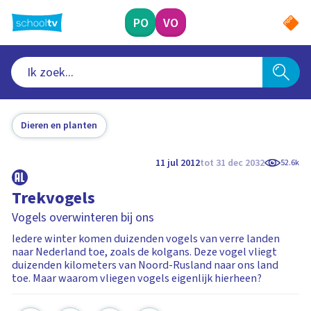
Ga
naar
PO
VO
hoofdinhoud
Dieren en planten
11 jul 2012
tot 31 dec 2032
52.6k
Trekvogels
Vogels overwinteren bij ons
Iedere winter komen duizenden vogels van verre landen
naar Nederland toe, zoals de kolgans. Deze vogel vliegt
duizenden kilometers van Noord-Rusland naar ons land
toe. Maar waarom vliegen vogels eigenlijk hierheen?