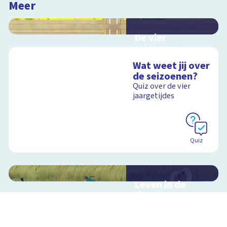
Meer
De vier
seizoenen
Interactieve
Wat weet jij over
schoolplaat over de
de seizoenen?
seizoenen
Quiz over de vier
jaargetijdes
Schoolplaat
Quiz
Leven in de
sloot
Interactieve
schoolplaat over het
slootleven