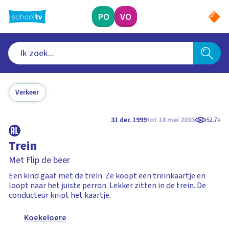
Ga
naar
PO
VO
hoofdinhoud
Verkeer
31 dec 1999
tot 18 mei 2033
52.7k
Trein
Met Flip de beer
Een kind gaat met de trein. Ze koopt een treinkaartje en
loopt naar het juiste perron. Lekker zitten in de trein. De
conducteur knipt het kaartje.
Koekeloere