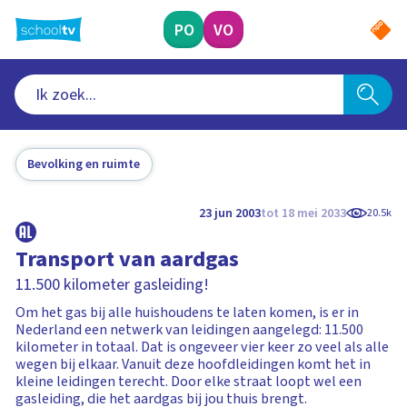
Ga
naar
PO
VO
hoofdinhoud
Bevolking en ruimte
23 jun 2003
tot 18 mei 2033
20.5k
Transport van aardgas
11.500 kilometer gasleiding!
Om het gas bij alle huishoudens te laten komen, is er in
Nederland een netwerk van leidingen aangelegd: 11.500
kilometer in totaal. Dat is ongeveer vier keer zo veel als alle
wegen bij elkaar. Vanuit deze hoofdleidingen komt het in
kleine leidingen terecht. Door elke straat loopt wel een
gasleiding, die het aardgas bij jou thuis brengt.