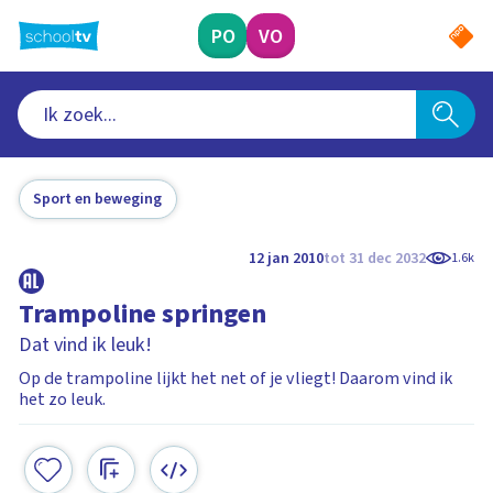
Ga
naar
PO
VO
hoofdinhoud
Sport en beweging
12 jan 2010
tot 31 dec 2032
1.6k
Trampoline springen
Dat vind ik leuk!
Op de trampoline lijkt het net of je vliegt! Daarom vind ik
het zo leuk.