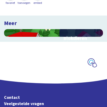
favoriet
toevoegen
embed
Meer
Blokdieren
Interactieve
schoolplaat van een
kinderboerderij
Schoolplaat
Contact
Veelgestelde vragen