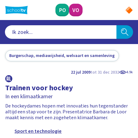
Ga
naar
PO
VO
hoofdinhoud
Burgerschap, mediawijsheid, welvaart en samenleving
22 jul 2009
tot 31 dec 2032
4.9k
Trainen voor hockey
In een klimaatkamer
De hockeydames hopen met innovaties hun tegenstander
altijd een stap voor te zijn. Presentatrice Barbara de Loor
maakt kennis met een zogeheten klimaatkamer.
Sport en technologie