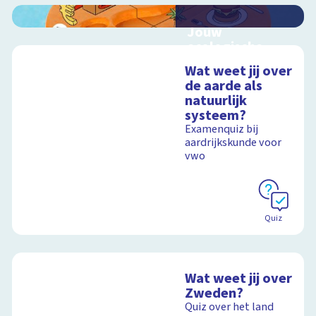
Jouw
ecologische
voetafdruk
Wat weet jij over
Ontdek hoe jouw
de aarde als
levensstijl invloed
natuurlijk
heeft op de aarde
systeem?
Examenquiz bij
aardrijkskunde voor
vwo
Schoolplaat
Quiz
Wat weet jij over
Zweden?
Quiz over het land