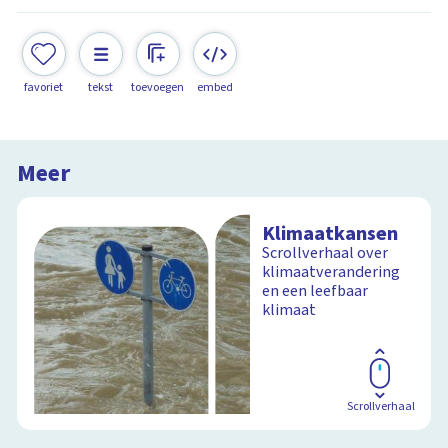
favoriet
tekst
toevoegen
embed
Meer
Klimaatkansen
Scrollverhaal over
klimaatverandering
en een leefbaar
klimaat
Scrollverhaal