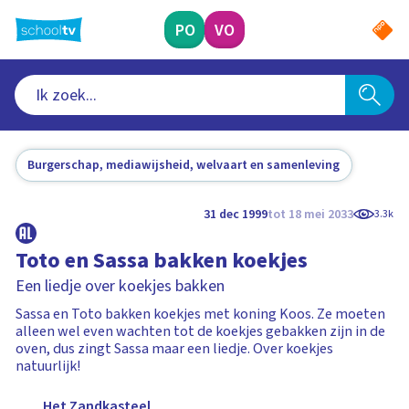
Ga
naar
PO
VO
hoofdinhoud
Burgerschap, mediawijsheid, welvaart en samenleving
31 dec 1999
tot 18 mei 2033
3.3k
Toto en Sassa bakken koekjes
Een liedje over koekjes bakken
Sassa en Toto bakken koekjes met koning Koos. Ze moeten
alleen wel even wachten tot de koekjes gebakken zijn in de
oven, dus zingt Sassa maar een liedje. Over koekjes
natuurlijk!
Het Zandkasteel