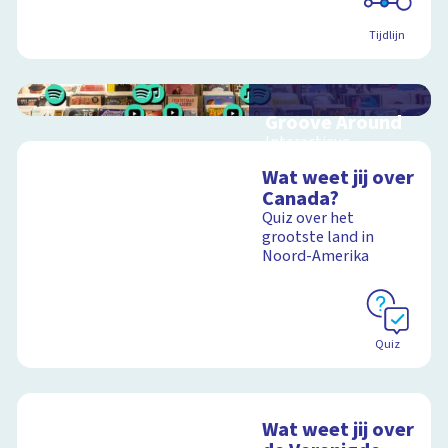
Tijdlijn
Groove Around
Interactieve
schoolplaat over
Wat weet jij over
muziek, vinyl en
Canada?
festivals
Quiz over het
grootste land in
Noord-Amerika
Schoolplaat
Quiz
Wat weet jij over