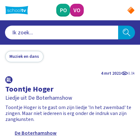
Ga
naar
PO
VO
hoofdinhoud
Muziek en dans
4 mrt 2021
1.1k
Toontje Hoger
Liedje uit De Boterhamshow
Toontje Hoger is te gast om zijn liedje 'In het zwembad' te
zingen. Maar niet iedereen is erg onder de indruk van zijn
zangkunsten.
De Boterhamshow