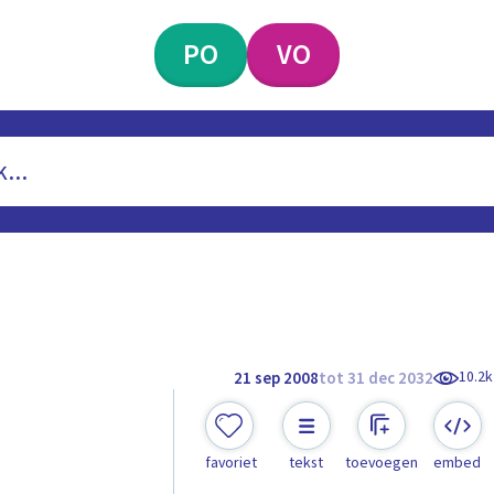
PO
VO
10.2k
21 sep 2008
tot 31 dec 2032
favoriet
tekst
toevoegen
embed