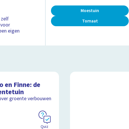
Moestuin
 zelf
Tomaat
 voor
 een eigen
o en Finne: de
entetuin
over groente verbouwen
Quiz