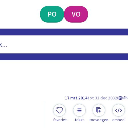
PO
VO
5k
17 mrt 2014
tot 31 dec 2032
favoriet
tekst
toevoegen
embed