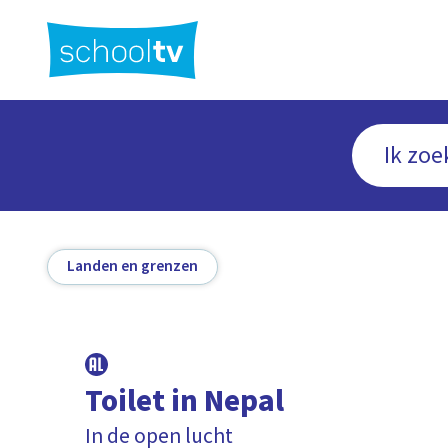
Ga
naar
hoofdinhoud
Landen en grenzen
Toilet in Nepal
In de open lucht