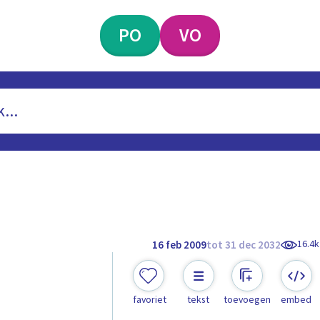
PO
VO
16.4k
16 feb 2009
tot 31 dec 2032
favoriet
tekst
toevoegen
embed