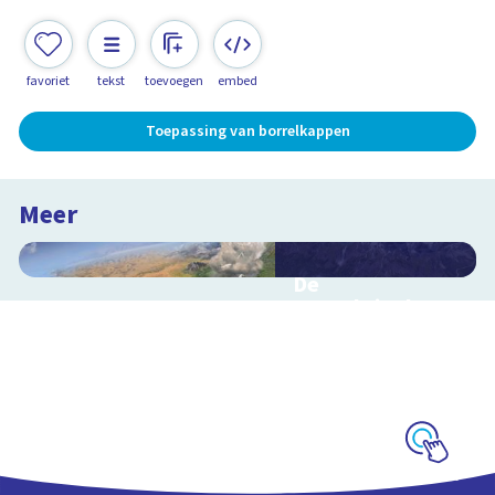
favoriet
tekst
toevoegen
embed
Toepassing van borrelkappen
Meer
De
waterkringloop
Interactieve
schoolplaat over de
cyclus van water op
aarde
Schoolplaat