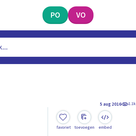
PO
VO
1.1k
5 aug 2016
favoriet
toevoegen
embed