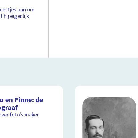
 beestjes aan om
 hij eigenlijk
o en Finne: de
ograaf
over foto's maken