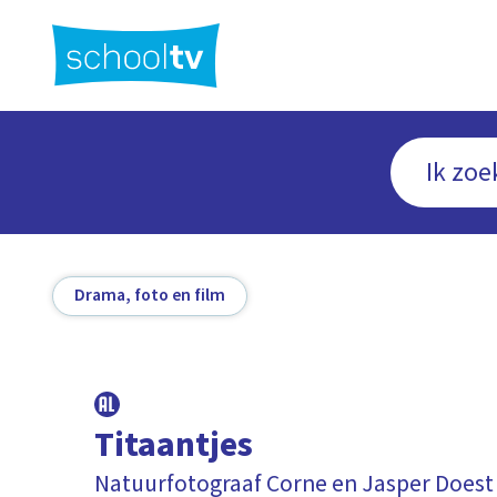
Ga
naar
hoofdinhoud
Drama, foto en film
Titaantjes
Natuurfotograaf Corne en Jasper Doest