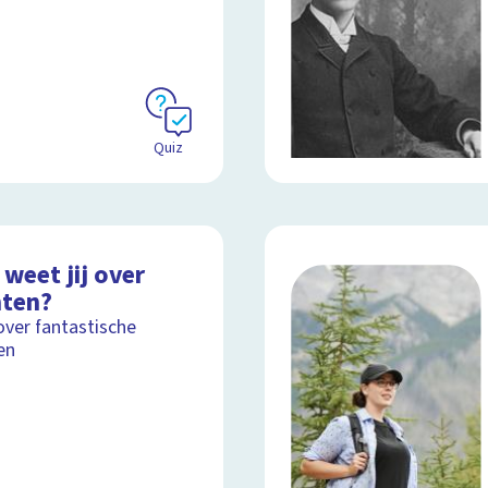
Quiz
weet jij over
nten?
over fantastische
en