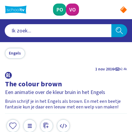
Ga
naar
PO
VO
hoofdinhoud
Engels
1 nov 2016
2.4k
The colour brown
Een animatie over de kleur bruin in het Engels
Bruin schrijf je in het Engels als brown. En met een beetje
fantasie kun je daar een leeuw met een welp van maken!