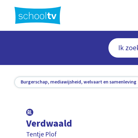
Ga
naar
hoofdinhoud
Burgerschap, mediawijsheid, welvaart en samenleving
Verdwaald
Tentje Plof