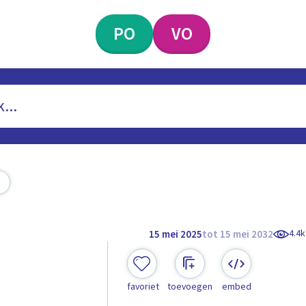
PO
VO
4.4k
15 mei 2025
tot 15 mei 2032
favoriet
toevoegen
embed