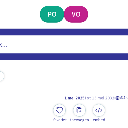
PO
VO
3.1k
1 mei 2025
tot 13 mei 2032
favoriet
toevoegen
embed