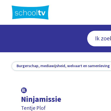
Ga
naar
hoofdinhoud
Burgerschap, mediawijsheid, welvaart en samenleving
Ninjamissie
Tentje Plof