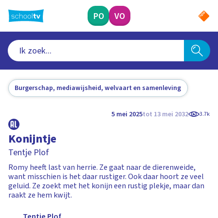
Ga
naar
PO
VO
hoofdinhoud
Burgerschap, mediawijsheid, welvaart en samenleving
5 mei 2025
tot 13 mei 2032
3.7k
Konijntje
Tentje Plof
Romy heeft last van herrie. Ze gaat naar de dierenweide,
want misschien is het daar rustiger. Ook daar hoort ze veel
geluid. Ze zoekt met het konijn een rustig plekje, maar dan
raakt ze hem kwijt.
Tentje Plof