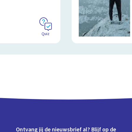
Quiz
Ontvang jij de nieuwsbrief al? Blijf op de