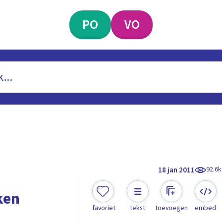
PO
VO
92.6k
18 jan 2011
ken
favoriet
tekst
toevoegen
embed