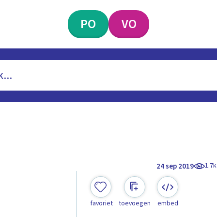
PO
VO
1.7k
24 sep 2019
favoriet
toevoegen
embed