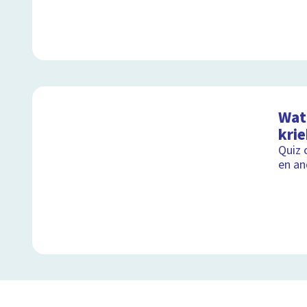
Wat 
kri
Quiz 
en an