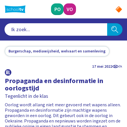
Ga
naar
PO
VO
hoofdinhoud
Burgerschap, mediawijsheid, welvaart en samenleving
17 mei 2022
3k
Propaganda en desinformatie in
oorlogstijd
Tegenlicht in de klas
Oorlog wordt allang niet meer gevoerd met wapens alleen.
Propaganda en desinformatie zijn machtige wapens
geworden in een oorlog. Dit gebeurt ook in de oorlog in
Oekraïne. Propaganda en nepnieuws worden ingezet om de
publieke opinie in eigen land gunstig te stemmen en