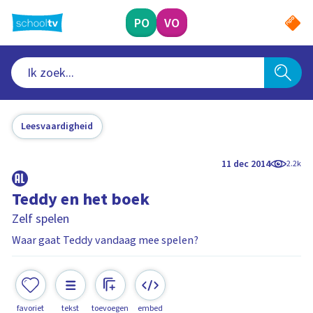
Ga
naar
PO
VO
hoofdinhoud
Leesvaardigheid
11 dec 2014
2.2k
Teddy en het boek
Zelf spelen
Waar gaat Teddy vandaag mee spelen?
favoriet
tekst
toevoegen
embed