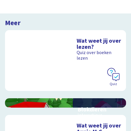
Meer
Wat weet jij over
lezen?
Quiz over boeken
lezen
Quiz
Blokdieren
Interactieve
schoolplaat van een
Wat weet jij over
kinderboerderij