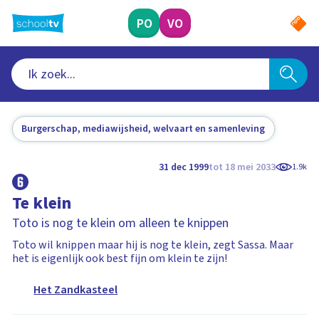
Ga
naar
PO
VO
hoofdinhoud
Burgerschap, mediawijsheid, welvaart en samenleving
31 dec 1999
tot 18 mei 2033
1.9k
Te klein
Toto is nog te klein om alleen te knippen
Toto wil knippen maar hij is nog te klein, zegt Sassa. Maar
het is eigenlijk ook best fijn om klein te zijn!
Het Zandkasteel