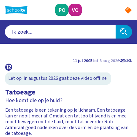
Ga
naar
PO
VO
hoofdinhoud
11 jul 2005
tot 8 aug 2026
20k
Let op: in augustus 2026 gaat deze video offline.
Tatoeage
Hoe komt die op je huid?
Een tatoeage is een tekening op je lichaam. Een tatoeage
kan er nooit meer af. Omdat een tattoo blijvend is en mee
moet bewegen met de huid, moet tatoeëerder Rob
Admiraal goed nadenken over de vorm en de plaatsing van
de tatoeage.