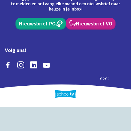
te melden en ontvang elke maand een nieuwsbrief naar
keuze in je inbox!
Nieuwsbrief PO
Nieuwsbrief VO
Volg ons!
Extra's
Schooltv biedt meer
Quiz
Schoolplaat
Tijd
dan video's! Ontdek