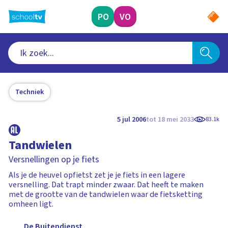
Ga
naar
PO
VO
hoofdinhoud
Techniek
5 jul 2006
tot 18 mei 2033
83.1k
Tandwielen
Versnellingen op je fiets
Als je de heuvel opfietst zet je je fiets in een lagere
versnelling. Dat trapt minder zwaar. Dat heeft te maken
met de grootte van de tandwielen waar de fietsketting
omheen ligt.
De Buitendienst