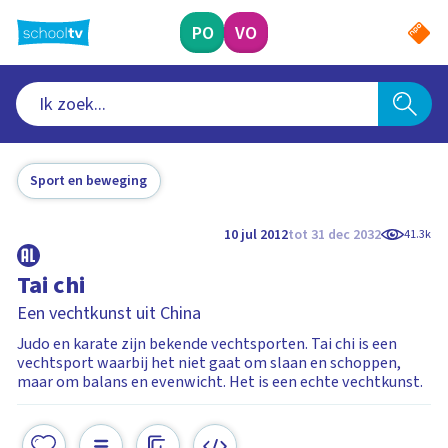
Ga
naar
PO
VO
hoofdinhoud
Sport en beweging
10 jul 2012
tot 31 dec 2032
41.3k
Tai chi
Een vechtkunst uit China
Judo en karate zijn bekende vechtsporten. Tai chi is een
vechtsport waarbij het niet gaat om slaan en schoppen,
maar om balans en evenwicht. Het is een echte vechtkunst.