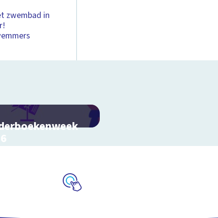
et zwembad in
r!
zwemmers
derboekenweek
26
k video's bij de
atitels
Schoolplaat