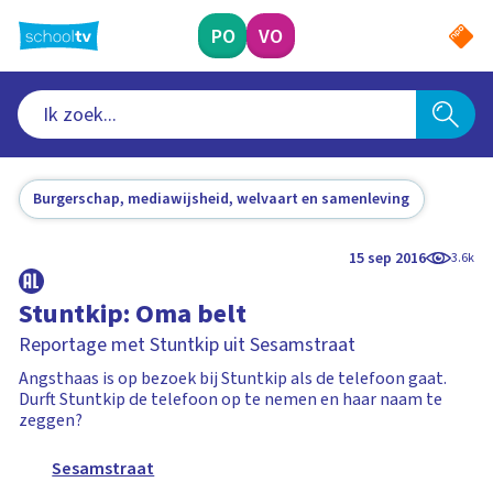
Ga
naar
PO
VO
hoofdinhoud
Burgerschap, mediawijsheid, welvaart en samenleving
15 sep 2016
3.6k
Stuntkip: Oma belt
Reportage met Stuntkip uit Sesamstraat
Angsthaas is op bezoek bij Stuntkip als de telefoon gaat.
Durft Stuntkip de telefoon op te nemen en haar naam te
zeggen?
Sesamstraat