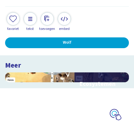
favoriet
tekst
toevoegen
embed
Wolf
Meer
Ecosystemen
Interactieve
schoolplaat over de
Veluwe
Schoolplaat