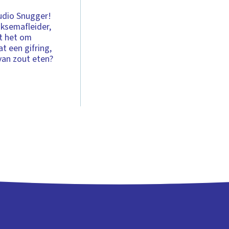
tudio Snugger!
ksemafleider,
pt het om
at een gifring,
 van zout eten?