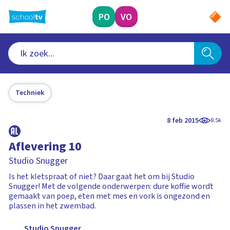
Ga
naar
PO
VO
hoofdinhoud
Techniek
8 feb 2015
8.5k
Aflevering 10
Studio Snugger
Is het kletspraat of niet? Daar gaat het om bij Studio
Snugger! Met de volgende onderwerpen: dure koffie wordt
gemaakt van poep, eten met mes en vork is ongezond en
plassen in het zwembad.
Studio Snugger